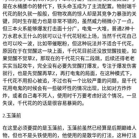
是在水桶腰巾的替代下，铁头命玉成为了主流配置。物耐端千
代花的耐久就一般般，但物攻高的惊人却是其竞争力暴涨的关
键，同时生存能力也是非常不错的，虽然威力稍微小了一点，
但三本火系能够爆发打击面十分广，电鬼一大堆，普通Z神十
万水君水王什么的就可以让千代花轻松上场，当然千代花自己
也可以咬一波，比如带催眠粉，但这种玩法并不适合千代花，
原因在于在觉醒这一块上面，千代花目前还没放觉醒技能，如
果觉醒不觉草Z，那现在的千代花只有二段跳，后续还得老老
实实当起攻牛，完全没有必要先觉醒打爆发，专注于爆发伤害
就行，也是先觉醒再草Z，再打电鬼的局面，在这种模式下，
千代花不用担心被追，不过也有一个比较严重的问题，是千代
花用电鬼的时候会有一些破坏性的情况出现，比如对方炸炸
炸，或者自己毒不死人，使用时千万要考虑好这个情况，一旦
失误，千代花的的话是很容易暴毙的。
2.玉藻前
在这里必须要提的是玉藻前，玉藻前虽然已经算是后期巅峰人
物，但也不是头铁使用的，他使用的是散华的打法，这种打法