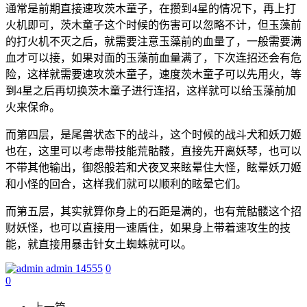
通常是前期直接速攻茨木童子，在攒到4星的情况下，再上打
火机即可，茨木童子这个时候的伤害可以忽略不计，但玉藻前
的打火机不灭之后，就需要注意玉藻前的血量了，一般需要满
血才可以接，如果对面的玉藻前血量满了，下次连招还会有危
险，这样就需要速攻茨木童子，速度茨木童子可以先用火，等
到4星之后再切换茨木童子进行连招，这样就可以给玉藻前加
火来保命。
而第四层，是尾兽状态下的战斗，这个时候的战斗犬和妖刀姬
也在，这里可以考虑带技能荒骷髅，直接先开离妖琴，也可以
不带其他输出，御怨般若和犬夜叉来眩晕住大怪，眩晕妖刀姬
和小怪的回合，这样我们就可以顺利的眩晕它们。
而第五层，其实就算你身上的石距是满的，也有荒骷髅这个招
财妖怪，也可以直接用一速盾住，如果身上带着速攻生的技
能，就直接用暴击针女土蜘蛛就可以。
admin
14555
0
0