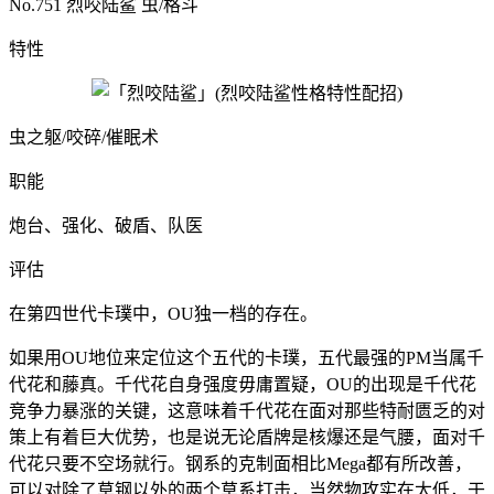
No.751 烈咬陆鲨 虫/格斗
特性
虫之躯/咬碎/催眠术
职能
炮台、强化、破盾、队医
评估
在第四世代卡璞中，OU独一档的存在。
如果用OU地位来定位这个五代的卡璞，五代最强的PM当属千
代花和藤真。千代花自身强度毋庸置疑，OU的出现是千代花
竞争力暴涨的关键，这意味着千代花在面对那些特耐匮乏的对
策上有着巨大优势，也是说无论盾牌是核爆还是气腰，面对千
代花只要不空场就行。钢系的克制面相比Mega都有所改善，
可以对除了草钢以外的两个草系打击，当然物攻实在太低，于