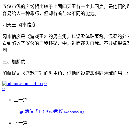
五位声优的声线相比较于上面四天王有一个共同点，是他们的
容易给人一种乖巧，但却有着与众不同的能力。
四天王·冈本信彦
冈本信彦是《游戏王》的男主角，以温柔体贴著称，温柔的外
看到陷入了深深的自我怀疑之中，进而迷失自我。不过如果说
啊！
三、加藤优
加藤优是《游戏王》的男主角，但他的设定却跟同领域的另一位
admin
14555
0
0
上一篇
「fgo两仪式」(FGO两仪式assassin)
下一篇