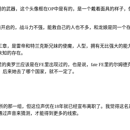
用的武器，这个头像框在OP中是有的，是一个戴着面具的样子
最终之门之前开启的，战斗力不强，能救自己的人也不多，和龙娘是同
纪的第三章，是雷帝和特兰克斯兄妹的使魔，人型，拥有无比强大的能力
未知的存在。
E里的奥罗兰应该是在FE里出现过的，也是说，fate FE里的
现过，后来她去了哪个国家，就不一定了。
务所的那一组，但这位声优在18年就已经宣布离职了。我觉得这
通过声音来猜测，才能得到更多的线索。