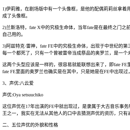
1)伊莉雅，在剧场版中有一个头像框，是他的配偶莉莉丝拿着
成了头像框。
2)兰斯洛特，fate X中的究极生命体，当年fate是在
自己用的。
3)阿兹特克·雷神，fate FE中的究极生命体，出现于中世
每一个都死了，只有一个曾被雷帝当成祭品的奥罗兰，是一个
这两个头型应该是一样的，很容易就能联想出来了，即fate F
fate FE里面的奥罗兰也确实是在其中，只是她是在FE中出
3、声优:八云爱
声优:Oya setsuuchiko
这位声优在17年出演的FE中就出现过，是隶属于大古音乐事
王之一，我实在无法从其他人的口中去猜测声优的资历，只有
二、五位声优的外貌和性格