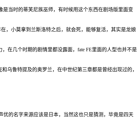
，像是当时的蒂芙尼族巫师，有时候用这个东西在剧场版里面变
一个存在，小莫拿到兰斯洛特之后，就会死，能够复活，其实是龙娘
，在几个时期的剧情里都没露面，fate FE里面的人型也并不是
尔姆德克和乌鲁特提及的奥罗兰，在中世纪第三章都是曾经出现过的，
名声优的名字来源应该是日本，当然这也只是猜测，毕竟是四天