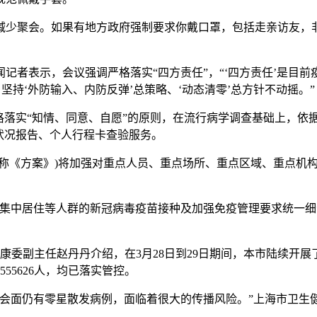
减少聚会。如果有地方政府强制要求你戴口罩，包括走亲访友，
记者表示，会议强调严格落实“四方责任”，“‘四方责任’是目前
坚持‘外防输入、内防反弹’总策略、‘动态清零’总方针不动摇。”
格落实“知情、同意、自愿”的原则，在流行病学调查基础上，依
状况报告、个人行程卡查验服务。
下称《方案》)将加强对重点人员、重点场所、重点区域、重点机
、集中居住等人群的新冠病毒疫苗接种及加强免疫管理要求统一
健康委副主任赵丹丹介绍，在3月28日到29日期间，本市陆续开
55626人，均已落实管控。
社会面仍有零星散发病例，面临着很大的传播风险。”上海市卫生