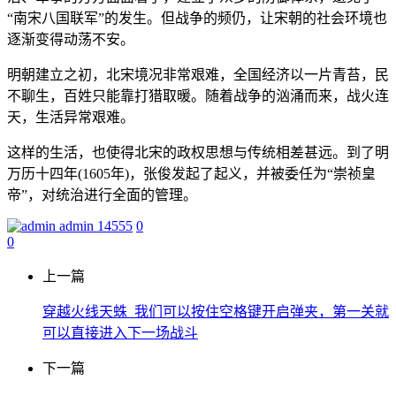
“南宋八国联军”的发生。但战争的频仍，让宋朝的社会环境也
逐渐变得动荡不安。
明朝建立之初，北宋境况非常艰难，全国经济以一片青苔，民
不聊生，百姓只能靠打猎取暖。随着战争的汹涌而来，战火连
天，生活异常艰难。
这样的生活，也使得北宋的政权思想与传统相差甚远。到了明
万历十四年(1605年)，张俊发起了起义，并被委任为“崇祯皇
帝”，对统治进行全面的管理。
admin
14555
0
0
上一篇
穿越火线天蛛_我们可以按住空格键开启弹夹，第一关就
可以直接进入下一场战斗
下一篇