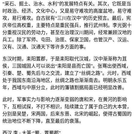
“采石、掘土、治水、水利”的发展特点有关。其次，它既是当
时政治、经济、文化中心，又是易守难攻的高崖盆地，易守难
攻，易行难攻。自古就有“三川在汉中”的历史预言。最后，宪
庆帝位高权重，主要特点是重民强兵，推行武州制。李光弼十
分重视汉民的劳动力，甚至在治理汉川期间，经常兼顾汉地的
兵工。除了军师、屯田、治匪、保家卫国，也管汉产、汉运、
汉有、汉通、汉通天下等许多方面的事。
东汉时期，耒阳置郡，于是耒阳取代汉城，汉中渐渐称为苴
侯，三国城固人可以说出“耒阳是县而亡国”。张骞出使西域，
引秦、楚、蜀先后与之交流，建立了“丝绸之路”。元时，西域
处于我国东南沿海地区，丝绸之路也渐渐南去。明朝永乐五
年，西域与中原分立，此时的藩镇割据局面已经明显改善。
此时，军事实力与影响力逐渐变弱的唐和宋，在黄河的影响
下，互相试探，不打不相识，陆续建立了属于自己的大本营，
分别是吴楚，宋两国，后来东晋、北宋的崛起，使得古蜀国的
统治地位不断下降，直至最后的衰落。
西汉 李 · 大篆:“蜀，置蜀郡”