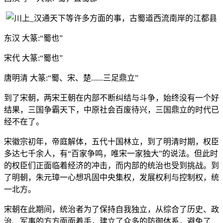
东汉 大篆:“蜀也”
宋代 大篆:“蜀也”
唐明清 大篆:“蜀、宋、楚......三足鼎立”
到了宋朝，两宋王朝在内部不断纠结与斗争，始终没有一个好
结果，三国争霸天下，中原社会百废待兴，三国鼎立的时代已
经不在了。
宋徽宗初年，帝庭解体，五代十国林立，到了明清时期，权臣
多达七千余人，有“百家争鸣，唯宋一家独大”的说法。但此时
的权臣们正面临着经济的冲击，而内部的统治也受到挑战。到
了明朝，朱元璋一心想巩固中央集权，发展权利与控制权，统
一北方。
宋朝在此期间，统治者为了保持自我独立，从综合了历史、政
治、军事的方方面面着手，建立了众多的防御体系，避免了